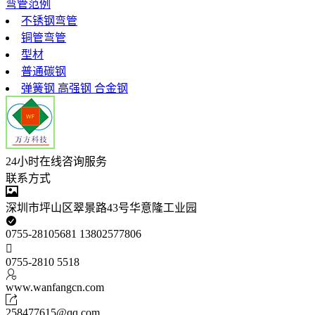
弯管范例
不锈钢弯管
铜管弯管
型材
普通碳钢
弹簧钢 高强钢 合金钢
24小时在线咨询服务
联系方式

深圳市坪山区翠景路43号华意隆工业园

0755-28105681 13802577806

0755-2810 5518

www.wanfangcn.com

258477615@qq.com