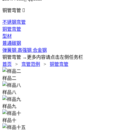
铜管弯管

不锈钢弯管
铜管弯管
型材
普通碳钢
弹簧钢 高强钢 合金钢
铜管弯管
→更多内容请点击左侧任务栏
首页
>
弯管范例
>
铜管弯管
样品二
样品八
样品九
样品十