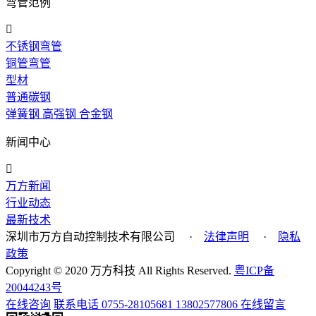
弯管范例

不锈钢弯管
铜管弯管
型材
普通碳钢
弹簧钢 高强钢 合金钢
新闻中心

万方新闻
行业动态
最新技术
深圳市万方自动控制技术有限公司
·
法律声明
·
隐私
政策
Copyright © 2020 万方科技 All Rights Reserved.
粤ICP备
20044243号
在线咨询
联系电话
0755-28105681 13802577806
在线留言